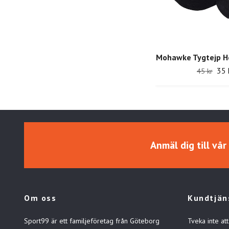
Mohawke Tygtejp H
35 
45 kr
Anmäl dig till vå
Om oss
Kundtjän
Sport99 är ett familjeföretag från Göteborg
Tveka inte att