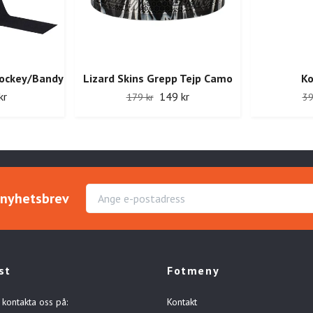
ockey/Bandy
Lizard Skins Grepp Tejp Camo
Ko
kr
149 kr
179 kr
39
r nyhetsbrev
st
Fotmeny
 kontakta oss på:
Kontakt