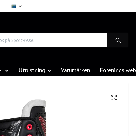
el
Utrustning
Varumärken
Förenings we