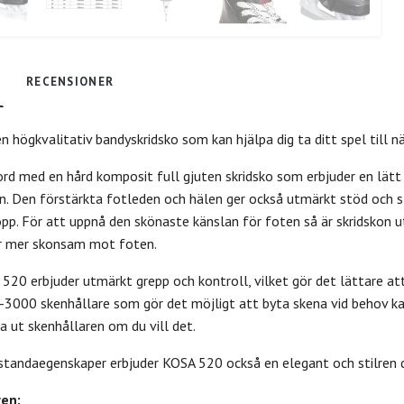
RECENSIONER
en högkvalitativ bandyskridsko som kan hjälpa dig ta ditt spel till 
rd med en hård komposit full gjuten skridsko som erbjuder en lätt 
en. Den förstärkta fotleden och hälen ger också utmärkt stöd och st
pp. För att uppnå den skönaste känslan för foten så är skridskon ut
är mer skonsam mot foten.
520 erbjuder utmärkt grepp och kontroll, vilket gör det lättare at
000 skenhållare som gör det möjligt att byta skena vid behov kan du
a ut skenhållaren om du vill det.
standaegenskaper erbjuder KOSA 520 också en elegant och stilren d
en: