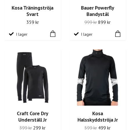
Kosa Träningströja
Bauer Powerfly
Svart
Bandystål
359 kr
999 kr
899 kr
I lager
I lager
Craft Core Dry
Kosa
Underställ Jr
Halsskyddströja Jr
399 kr
299 kr
599 kr
499 kr