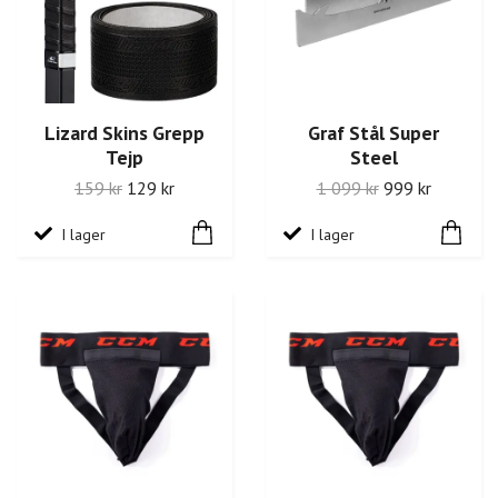
Lizard Skins Grepp
Graf Stål Super
Tejp
Steel
159 kr
129 kr
1 099 kr
999 kr
I lager
I lager