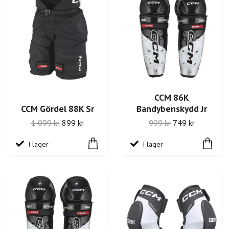
CCM 86K
CCM Gördel 88K Sr
Bandybenskydd Jr
1 099 kr
899 kr
999 kr
749 kr
I lager
I lager