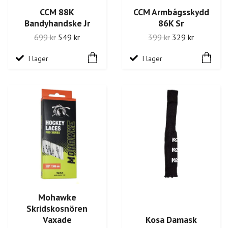
CCM 88K
CCM Armbågsskydd
Bandyhandske Jr
86K Sr
699 kr
549 kr
399 kr
329 kr
I lager
I lager
Mohawke
Skridskosnören
Vaxade
Kosa Damask