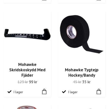
Mohawke
Skridskoskydd Med
Mohawke Tygtejp
Fjäder
Hockey/Bandy
129 kr
99 kr
45 kr
35 kr
I lager
I lager