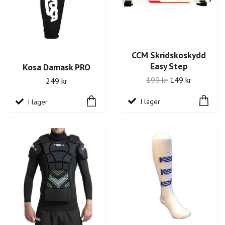
CCM Skridskoskydd
Easy Step
Kosa Damask PRO
199 kr
149 kr
249 kr
I lager
I lager