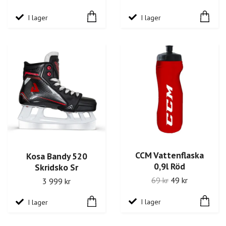
I lager
I lager
CCM Vattenflaska
Kosa Bandy 520
0,9l Röd
Skridsko Sr
69 kr
49 kr
3 999 kr
I lager
I lager