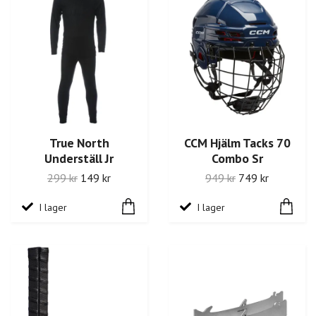
True North
CCM Hjälm Tacks 70
Underställ Jr
Combo Sr
299 kr
149 kr
949 kr
749 kr
I lager
I lager