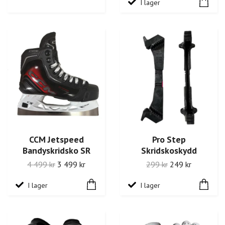
I lager
CCM Jetspeed
Pro Step
Bandyskridsko SR
Skridskoskydd
4 499 kr
3 499 kr
299 kr
249 kr
I lager
I lager