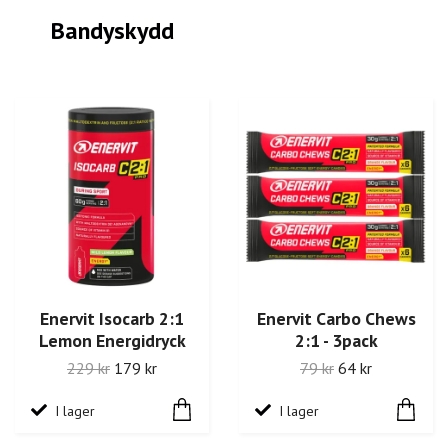
Bandyskydd
Enervit Isocarb 2:1
Enervit Carbo Chews
Lemon Energidryck
2:1 - 3pack
229 kr
179 kr
79 kr
64 kr
I lager
I lager