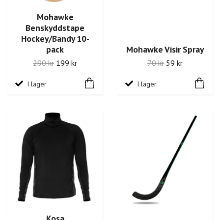
Mohawke
Benskyddstape
Hockey/Bandy 10-
pack
Mohawke Visir Spray
290 kr
199 kr
70 kr
59 kr
I lager
I lager
Kosa