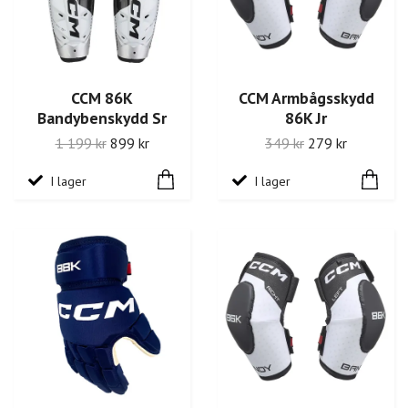
CCM 86K
CCM Armbågsskydd
Bandybenskydd Sr
86K Jr
1 199 kr
899 kr
349 kr
279 kr
I lager
I lager