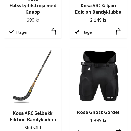
Halsskyddströja med
Kosa ARC Giljam
Knapp
Edition Bandyklubba
699 kr
2 149 kr
I lager
I lager
Kosa Ghost Gördel
Kosa ARC Selbekk
Edition Bandyklubba
1 499 kr
Slutsåld