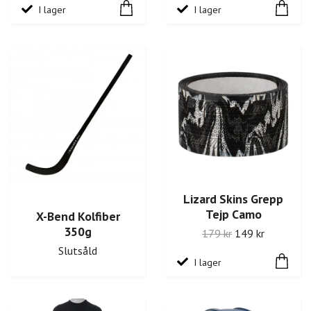
I lager
I lager
Lizard Skins Grepp
Tejp Camo
X-Bend Kolfiber
350g
179 kr
149 kr
Slutsåld
I lager