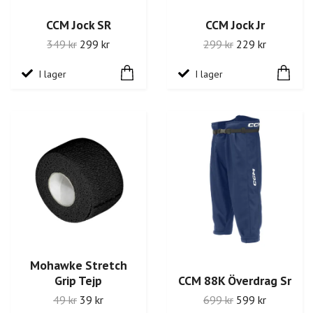
CCM Jock SR
CCM Jock Jr
349 kr
299 kr
299 kr
229 kr
I lager
I lager
Mohawke Stretch
Grip Tejp
CCM 88K Överdrag Sr
49 kr
39 kr
699 kr
599 kr