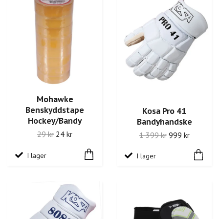
Mohawke
Benskyddstape
Kosa Pro 41
Hockey/Bandy
Bandyhandske
29 kr
24 kr
1 399 kr
999 kr
I lager
I lager