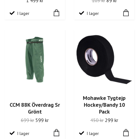
1 499 kr
105 kr
89 kr
I lager
I lager
Mohawke Tygtejp
CCM 88K Överdrag Sr
Hockey/Bandy 10
Grönt
Pack
699 kr
599 kr
450 kr
299 kr
I lager
I lager