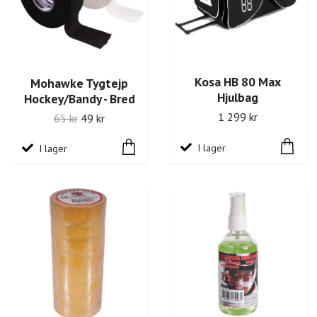
Kosa HB 80 Max
Mohawke Tygtejp
Hjulbag
Hockey/Bandy - Bred
1 299 kr
65 kr
49 kr
I lager
I lager