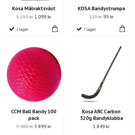
Kosa Målvaktsväst
KOSA Bandystrumpa
1 259 kr
1 099 kr
129 kr
99 kr
I lager
I lager
CCM Ball Bandy 100
Kosa ARC Carbon
pack
320g Bandyklubba
5 900 kr
3 899 kr
1 849 kr