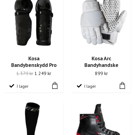
Kosa
Kosa Arc
Bandybenskydd Pro
Bandyhandske
1 379 kr
1 249 kr
899 kr
I lager
I lager