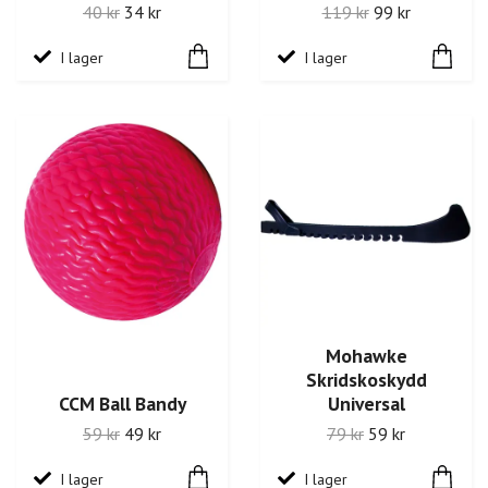
40 kr
34 kr
119 kr
99 kr
I lager
I lager
Mohawke
Skridskoskydd
CCM Ball Bandy
Universal
59 kr
49 kr
79 kr
59 kr
I lager
I lager