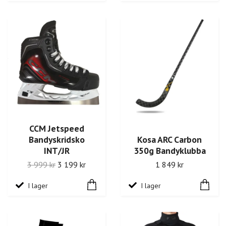
CCM Jetspeed
Bandyskridsko
Kosa ARC Carbon
INT/JR
350g Bandyklubba
3 999 kr
3 199 kr
1 849 kr
I lager
I lager