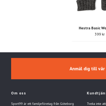
Hestra Basic W
399 kr
Anmäl dig till vå
Om oss
Kundtjän
Sport99 är ett familjeföretag från Göteborg
Tveka inte att