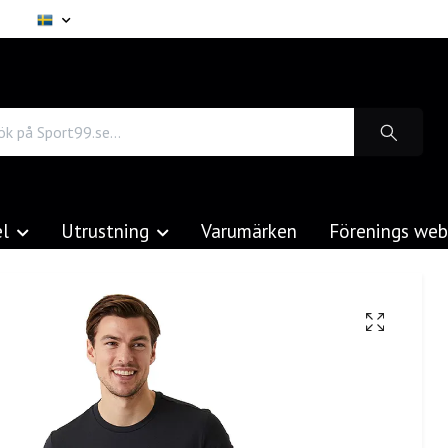
el
Utrustning
Varumärken
Förenings we