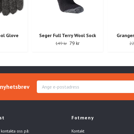
ool Glove
Seger Full Terry Wool Sock
Granger
79 kr
149 kr
22
r nyhetsbrev
st
Fotmeny
 kontakta oss på:
Kontakt