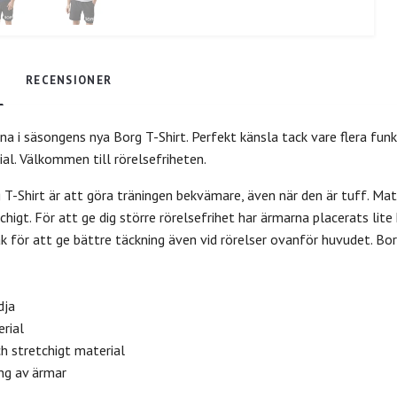
RECENSIONER
äna i säsongens nya Borg T-Shirt. Perfekt känsla tack vare flera fun
al. Välkommen till rörelsefriheten.
g T-Shirt är att göra träningen bekvämare, även när den är tuff. Mat
chigt. För att ge dig större rörelsefrihet har ärmarna placerats lit
ak för att ge bättre täckning även vid rörelser ovanför huvudet. Bor
dja
rial
ch stretchigt material
ing av ärmar