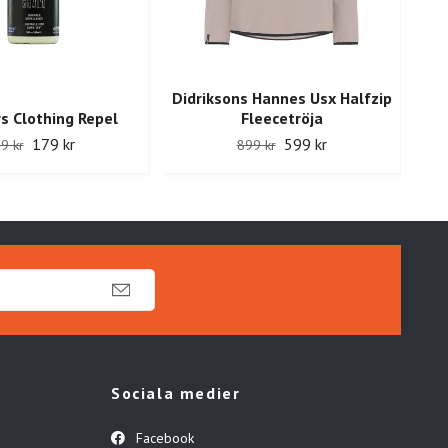
Didriksons Hannes Usx Halfzip
Un
s Clothing Repel
Fleecetröja
Wi
179 kr
599 kr
9 kr
899 kr
Sociala medier
Facebook