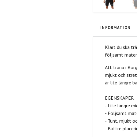
INFORMATION
Klart du ska tr
följsamt materi
Att träna i Bor
mjukt och stret
är lite längre b
EGENSKAPER
- Lite längre mi
- Följsamt mate
- Tunt, mjukt o
- Bättre placer