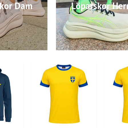
skor Dam
Löparskor Her