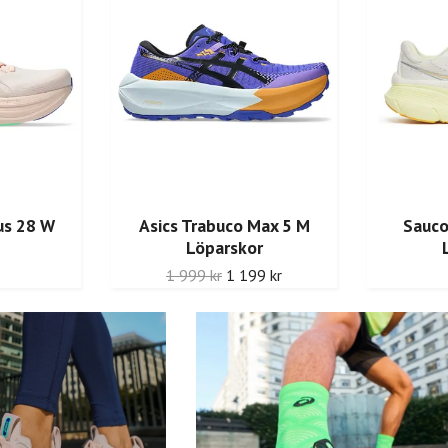
us 28 W
Asics Trabuco Max 5 M
Sauco
Löparskor
1 999 kr
1 199 kr