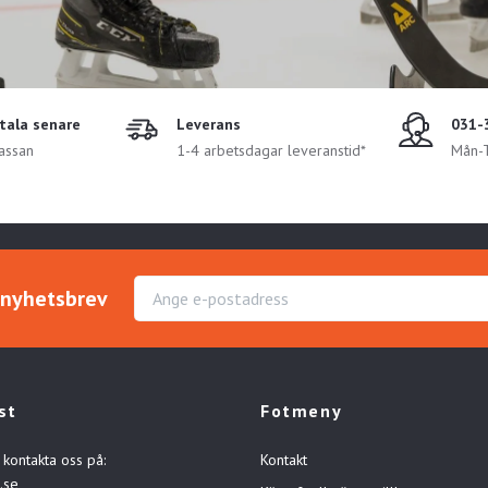
etala senare
Leverans
031-
kassan
1-4 arbetsdagar leveranstid*
Mån-T
r nyhetsbrev
st
Fotmeny
 kontakta oss på:
Kontakt
.se