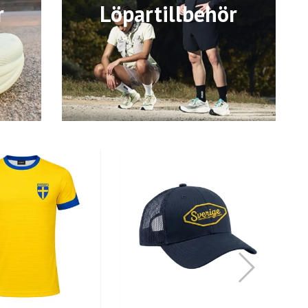
r
Löpartillbehör