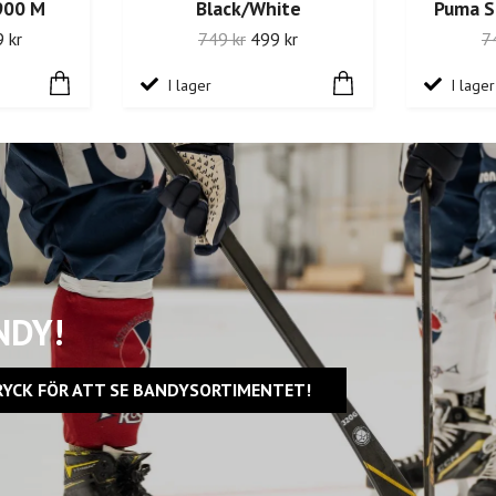
900 M
Black/White
Puma S
 kr
749 kr
499 kr
7
I lager
I lager
NDY!
RYCK FÖR ATT SE BANDYSORTIMENTET!