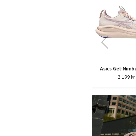
Saucony Endorphin Pro 5 M
Asics Gel-Nimb
3 249 kr
2 199 kr