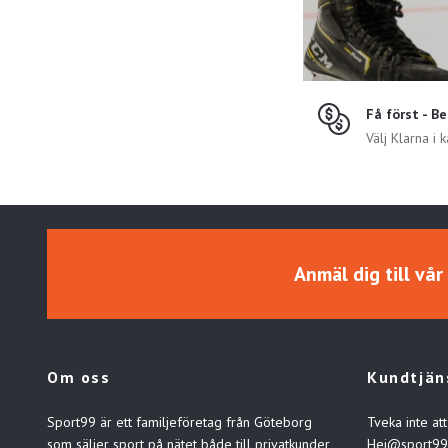
Få först - B
Välj Klarna i 
Anmäl dig till vå
Om oss
Kundtjän
Sport99 är ett familjeföretag från Göteborg
Tveka inte att
som säljer sport på nätet både till privatkunder,
Hej@sport99