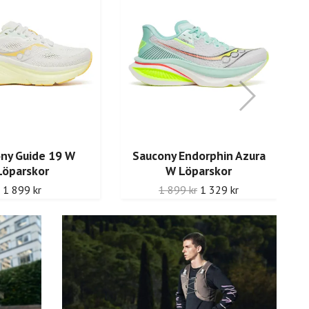
ny Guide 19 W
Saucony Endorphin Azura
Löparskor
W Löparskor
1 899 kr
1 899 kr
1 329 kr