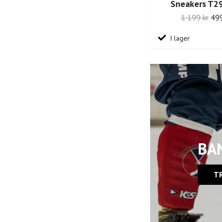
Sneakers T2
1 199 kr
499
I lager
BA
T