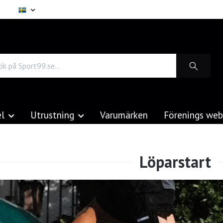
el
Utrustning
Varumärken
Förenings we