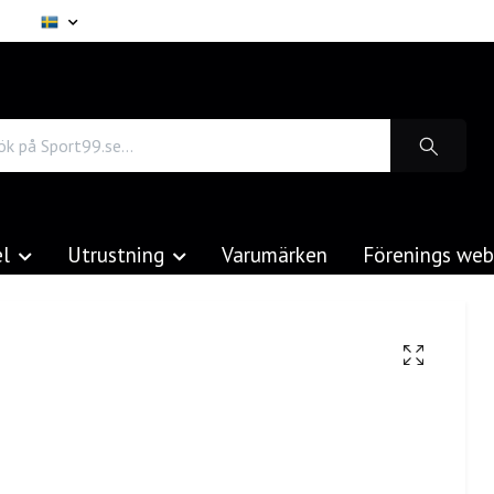
el
Utrustning
Varumärken
Förenings we