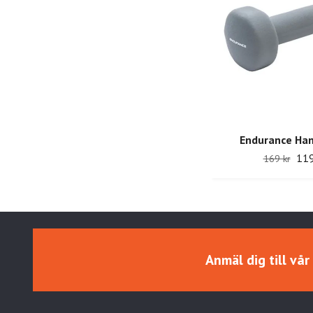
Endurance Han
119
169 kr
Anmäl dig till vå