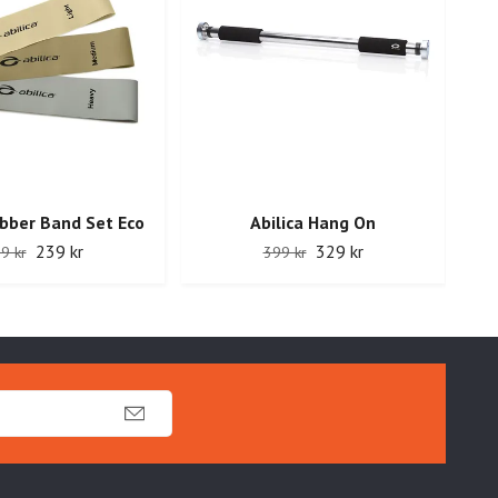
ubber Band Set Eco
Abilica Hang On
239 kr
329 kr
9 kr
399 kr