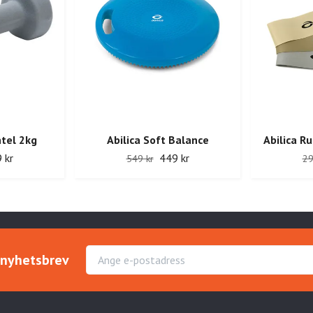
tel 2kg
Abilica Soft Balance
Abilica R
 kr
449 kr
549 kr
29
r nyhetsbrev