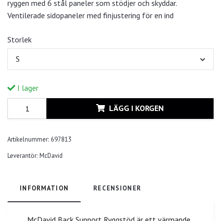
ryggen med 6 stål paneler som stödjer och skyddar.
Ventilerade sidopaneler med finjustering för en ind
Storlek
S
I lager
LÄGG I KORGEN
Artikelnummer:
697813
Leverantör:
McDavid
INFORMATION
RECENSIONER
McDavid Back Support Ryggstöd är ett värmande