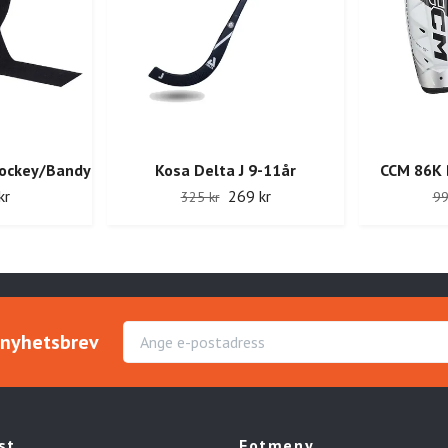
ockey/Bandy
Kosa Delta J 9-11år
CCM 86K 
kr
269 kr
325 kr
99
r nyhetsbrev
st
Fotmeny