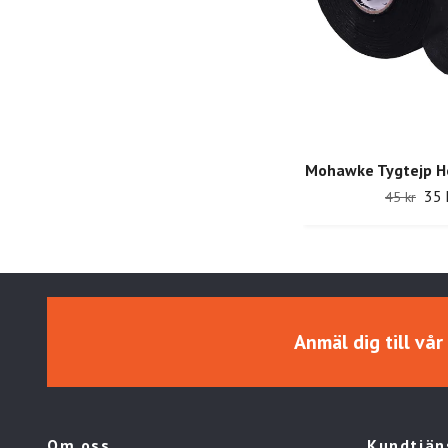
Mohawke Tygtejp H
35 
45 kr
Anmäl dig till vå
Om oss
Kundtjän