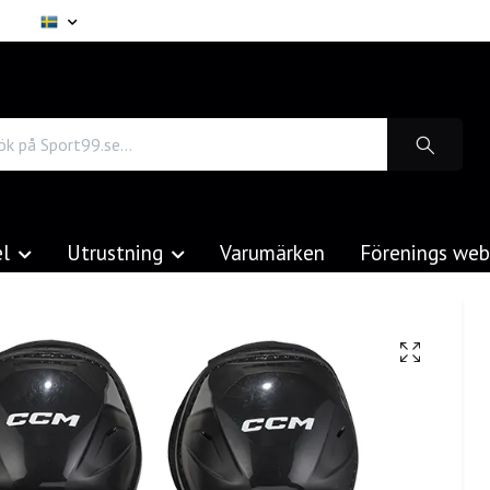
el
Utrustning
Varumärken
Förenings we