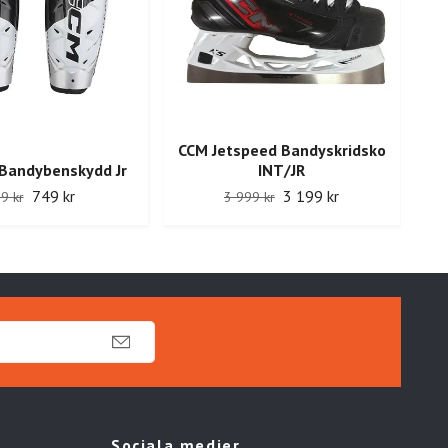
CCM Jetspeed Bandyskridsko
Bandybenskydd Jr
INT/JR
M
749 kr
3 199 kr
9 kr
3 999 kr
Sociala medier