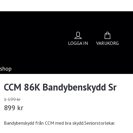
LOGGA IN
VARUKORG
bshop
CCM 86K Bandybenskydd Sr
1 199 kr
899 kr
Bandybenskydd från CCM med bra skydd.Seniorstorlekar.