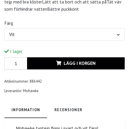
tejp med bra klisterLätt att ta bort och att sätta påTät väv
som förhindrar vattenBättre puckkont
Färg
Vit
I lager
LÄGG I KORGEN
Artikelnummer:
886442
Leverantör:
Mohawke
INFORMATION
RECENSIONER
Mohawke tygtejp finns i svart och vit färg!