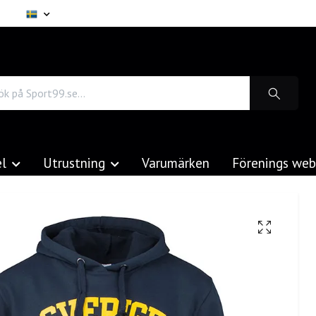
el
Utrustning
Varumärken
Förenings we