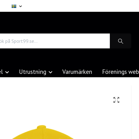
el
Utrustning
Varumärken
Förenings we