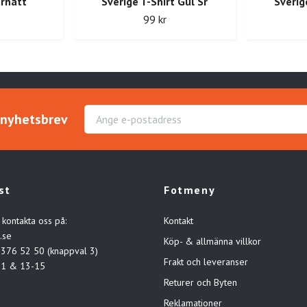
arhatt
Sverige T-Shirt Gul Sr
Sverig
99 kr
r nyhetsbrev
st
Fotmeny
 kontakta oss på:
Kontakt
.se
Köp- & allmänna villkor
-376 52 50 (knappval 3)
Frakt och leveranser
11 & 13-15
Returer och Byten
Reklamationer