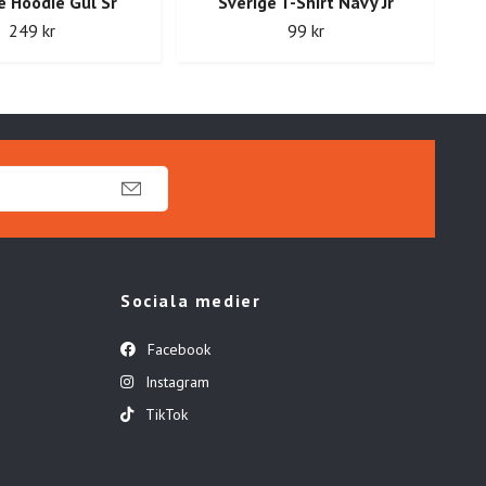
e Hoodie Gul Sr
Sverige T-Shirt Navy Jr
249 kr
99 kr
Sociala medier
Facebook
Instagram
TikTok