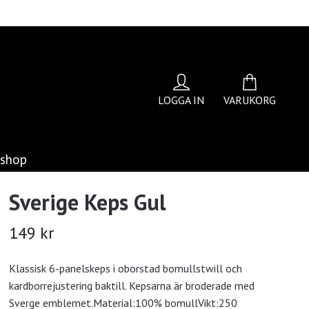
LOGGA IN
VARUKORG
bshop
Sverige Keps Gul
149 kr
Klassisk 6-panelskeps i oborstad bomullstwill och
kardborrejustering baktill. Kepsarna är broderade med
Sverge emblemet.Material:100% bomullVikt:250