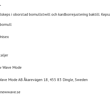
lskeps i oborstad bomullstwill och kardborrejustering baktill. Ke
 bomull
Unisex
taljer
ew Wave Mode
ave Mode AB Åkarevägen 18, 455 83 Dingle, Sweden
newwave.se