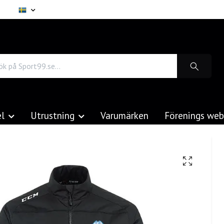
el
Utrustning
Varumärken
Förenings we