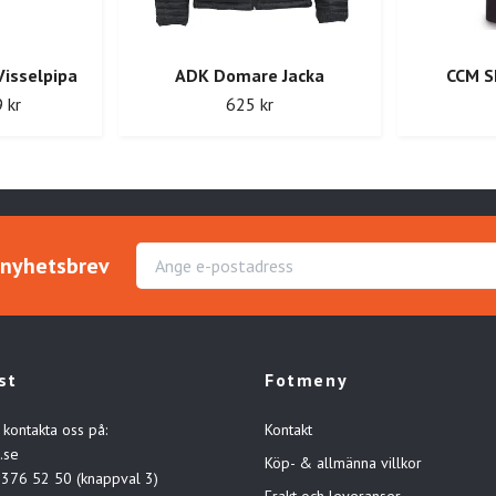
Visselpipa
ADK Domare Jacka
CCM S
 kr
625 kr
r nyhetsbrev
st
Fotmeny
 kontakta oss på:
Kontakt
.se
Köp- & allmänna villkor
-376 52 50 (knappval 3)
Frakt och leveranser