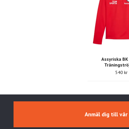
Assyriska B
Träningströ
540 kr
Anmäl dig till vå