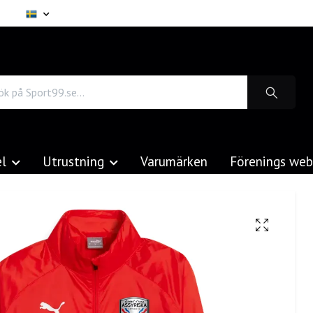
el
Utrustning
Varumärken
Förenings we