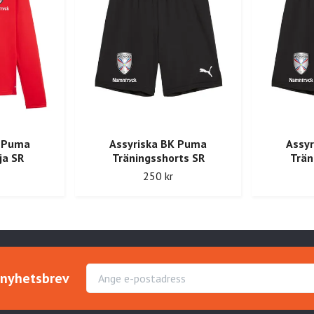
K Puma
Assyriska BK Puma
Assy
ja SR
Träningsshorts SR
Trän
250 kr
r nyhetsbrev