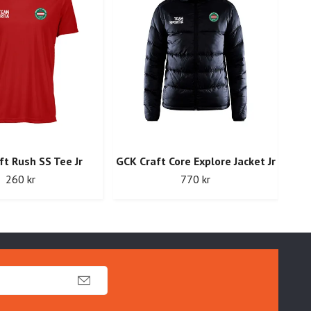
t Rush SS Tee Jr
GCK Craft Core Explore Jacket Jr
GCK
260 kr
770 kr