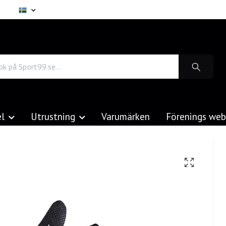
el
Utrustning
Varumärken
Förenings we