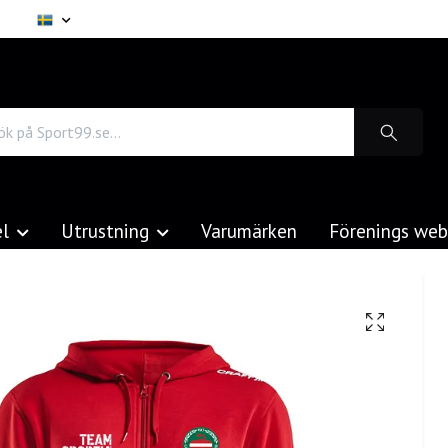
el
Utrustning
Varumärken
Förenings we