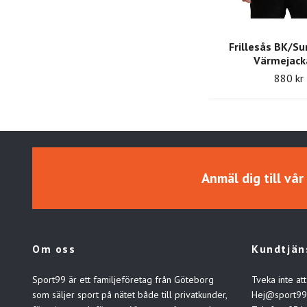
Frillesås BK/S
Värmejack
880 kr
Anmäl dig till vå
Om oss
Kundtjän
Sport99 är ett familjeföretag från Göteborg
Tveka inte att
som säljer sport på nätet både till privatkunder,
Hej@sport99