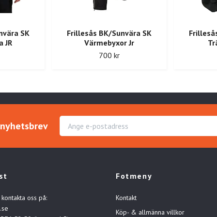
unvära SK
Frillesås BK/Sunvära SK
Frilles
a JR
Värmebyxor Jr
Tr
700 kr
r nyhetsbrev
st
Fotmeny
 kontakta oss på:
Kontakt
.se
Köp- & allmänna villkor