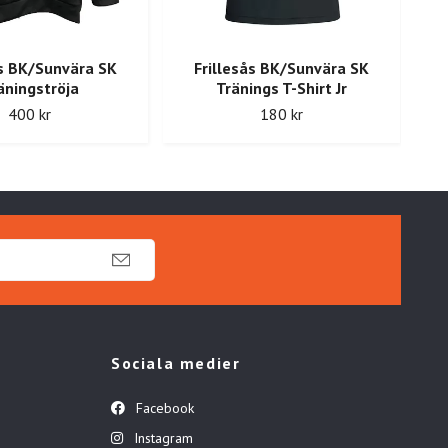
ås BK/Sunvära SK
Frillesås BK/Sunvära SK
äningströja
Tränings T-Shirt Jr
400 kr
180 kr
Sociala medier
Facebook
Instagram