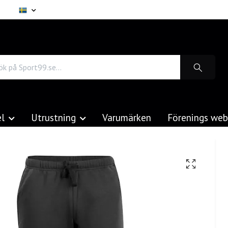
el
Utrustning
Varumärken
Förenings we