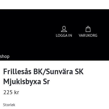
LOGGA IN
VARUKORG
bshop
Frillesås BK/Sunvära SK
Mjukisbyxa Sr
225 kr
Storlek