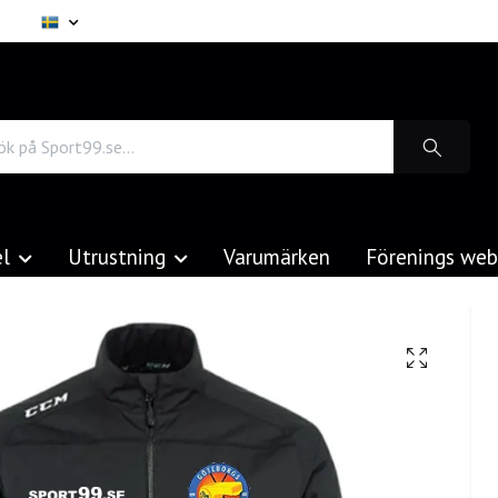
el
Utrustning
Varumärken
Förenings we