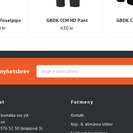
Visselpipa
GBDK CCM HD Pant
GBDK C
 kr
630 kr
r nyhetsbrev
st
Fotmeny
 kontakta oss på:
Kontakt
.se
Köp- & allmänna villkor
-376 52 50 (knappval 3)
Frakt och leveranser