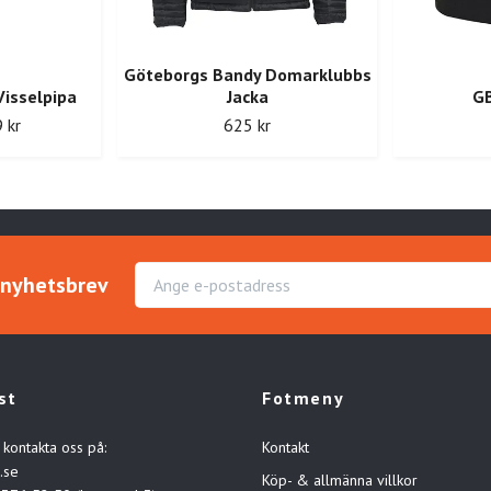
Göteborgs Bandy Domarklubbs
Visselpipa
Jacka
G
 kr
625 kr
r nyhetsbrev
st
Fotmeny
 kontakta oss på:
Kontakt
.se
Köp- & allmänna villkor