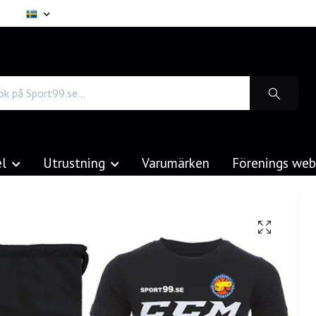
el
Utrustning
Varumärken
Förenings we