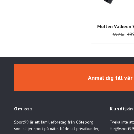
Molten Valkeen 
499
599 kr
Anmäl dig till vå
Om oss
Kundtjän
Sport99 är ett familjeföretag från Göteborg
Tveka inte att
som säljer sport på nätet både till privatkunder,
Hej@sport99