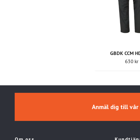
GBDK CCM HD
630 kr
Anmäl dig till vå
Om oss
Kundtjän