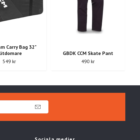
m Carry Bag 32"
litdomare
GBDK CCM Skate Pant
549 kr
490 kr
Sociala medier