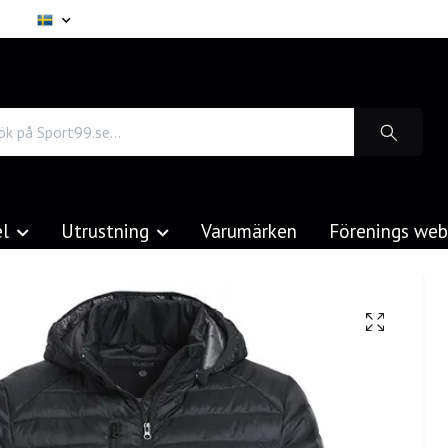
el
Utrustning
Varumärken
Förenings we