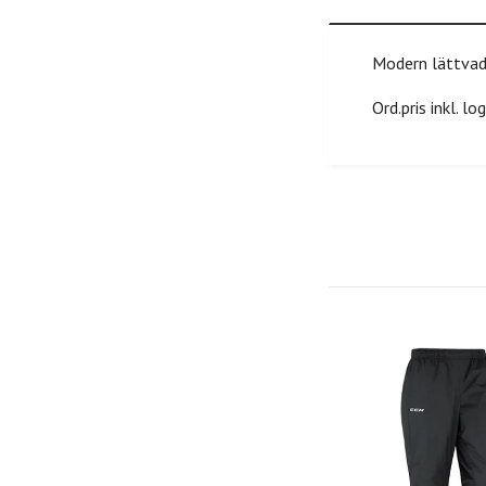
Modern lättvadd
Ord.pris inkl. l