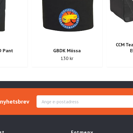
CCM Tea
 Pant
GBDK Mössa
E
130 kr
r nyhetsbrev
st
Fotmeny