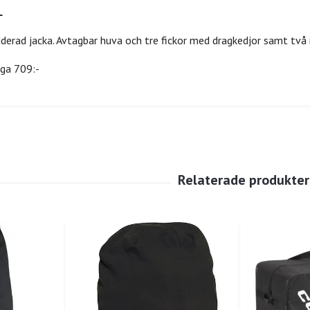
erad jacka. Avtagbar huva och tre fickor med dragkedjor samt två i
ogga 709:-