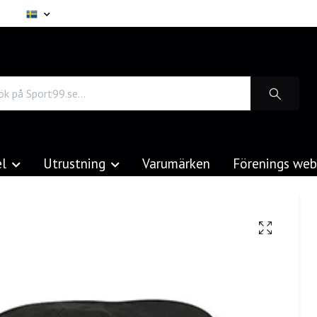
el
Utrustning
Varumärken
Förenings we