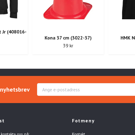
t Jr (408016-
Kona 37 cm (3022-37)
HMK Na
39 kr
r nyhetsbrev
st
Fotmeny
 kontakta oss på:
Kontakt