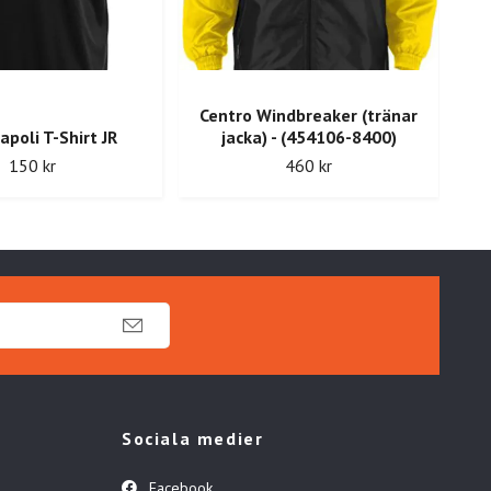
Centro Windbreaker (tränar
M
poli T-Shirt JR
jacka) - (454106-8400)
150 kr
460 kr
Sociala medier
Facebook