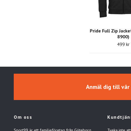
Pride Full Zip Jacke
8900)
499 kr
Anmäl dig till vå
Om oss
Kundtjän
Sport99 är ett familjeföretag från Göteborg
Tveka inte att