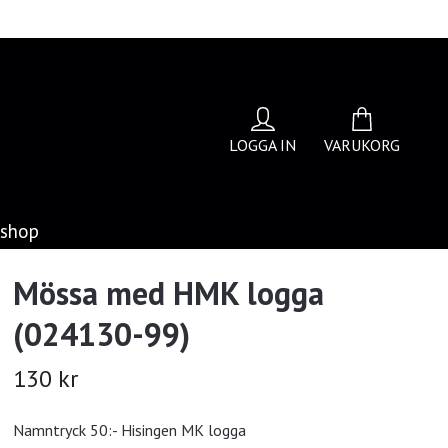
LOGGA IN
VARUKORG
bshop
Mössa med HMK logga
(024130-99)
130 kr
Namntryck 50:- Hisingen MK logga