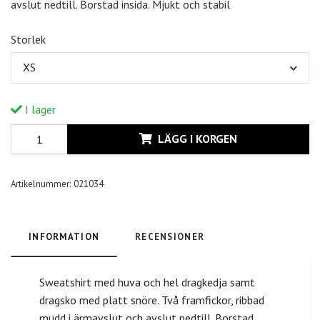
avslut nedtill. Borstad insida. Mjukt och stabil
Storlek
XS
I lager
LÄGG I KORGEN
Artikelnummer:
021034
INFORMATION
RECENSIONER
Sweatshirt med huva och hel dragkedja samt
dragsko med platt snöre. Två framfickor, ribbad
mudd i ärmavslut och avslut nedtill. Borstad