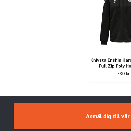
Knivsta Enshin Ka
Full Zip Poly 
780 kr
Anmäl dig till vå