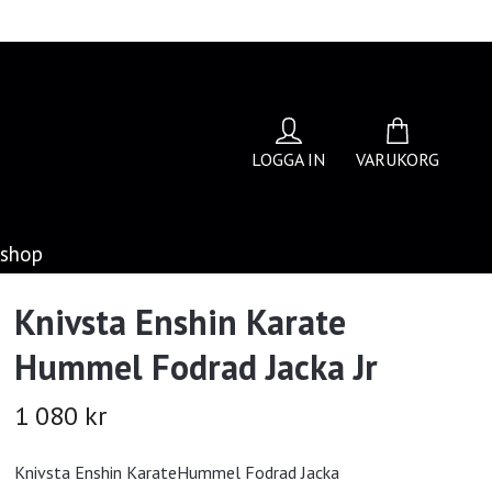
LOGGA IN
VARUKORG
bshop
Knivsta Enshin Karate
Hummel Fodrad Jacka Jr
1 080 kr
Knivsta Enshin KarateHummel Fodrad Jacka