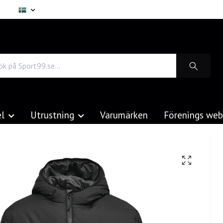
el
Utrustning
Varumärken
Förenings we