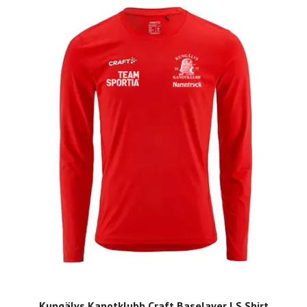
Kungälvs Kanotklubb Craft Baselayer LS Shirt