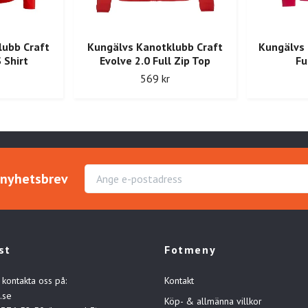
lubb Craft
Kungälvs Kanotklubb Craft
Kungälvs 
 Shirt
Evolve 2.0 Full Zip Top
Fu
569 kr
r nyhetsbrev
st
Fotmeny
 kontakta oss på:
Kontakt
.se
Köp- & allmänna villkor