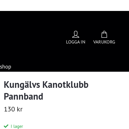
LOGGA IN
VARUKORG
bshop
Kungälvs Kanotklubb
Pannband
130 kr
I lager