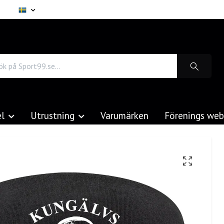
el
Utrustning
Varumärken
Förenings we