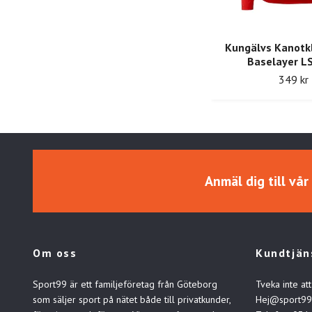
Kungälvs Kanotk
Baselayer LS
349 kr
Anmäl dig till vå
Om oss
Kundtjän
Sport99 är ett familjeföretag från Göteborg
Tveka inte att
som säljer sport på nätet både till privatkunder,
Hej@sport99