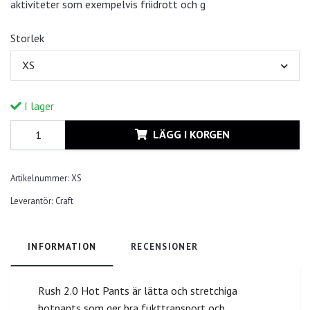
aktiviteter som exempelvis friidrott och g
Storlek
XS
I lager
LÄGG I KORGEN
Artikelnummer:
XS
Leverantör:
Craft
INFORMATION
RECENSIONER
Rush 2.0 Hot Pants är lätta och stretchiga
hotpants som ger bra fukttransport och