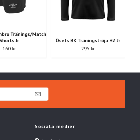
mbro Tränings/Match
Shorts Jr
Ösets BK Träningströja HZ Jr
Ös
160 kr
295 kr
Sociala medier