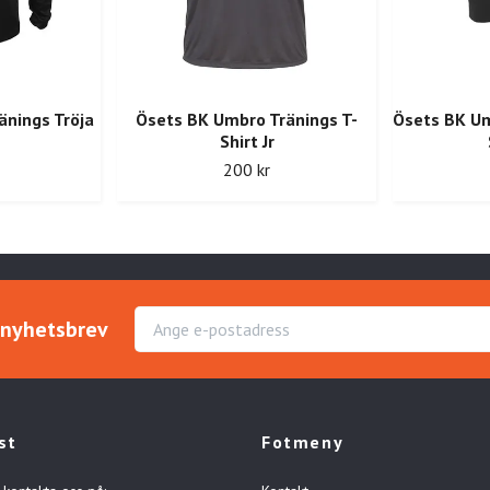
änings Tröja
Ösets BK Umbro Tränings T-
Ösets BK U
Shirt Jr
200 kr
r nyhetsbrev
st
Fotmeny