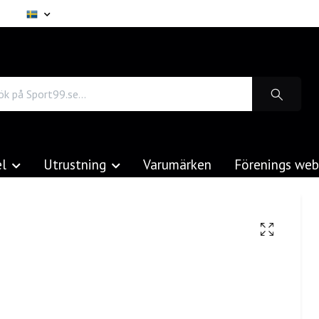
el
Utrustning
Varumärken
Förenings we