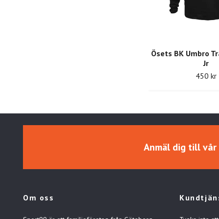
Ösets BK Umbro Tr
Jr
450 kr
Anmäl dig till vå
Om oss
Kundtjän