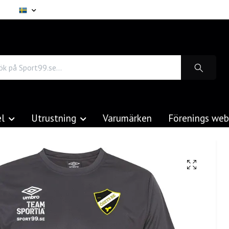
el
Utrustning
Varumärken
Förenings we