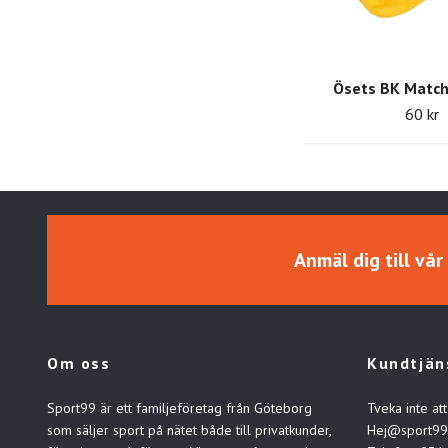
Ösets BK Matc
60 kr
Anmäl dig till vå
Om oss
Kundtjän
Sport99 är ett familjeföretag från Göteborg
Tveka inte att
som säljer sport på nätet både till privatkunder,
Hej@sport99