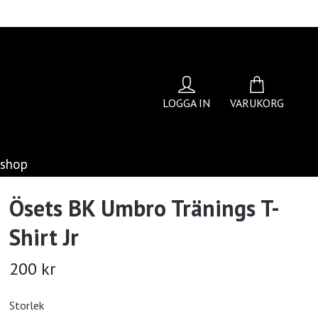
LOGGA IN
VARUKORG
bshop
Ösets BK Umbro Tränings T-
Shirt Jr
200 kr
Storlek