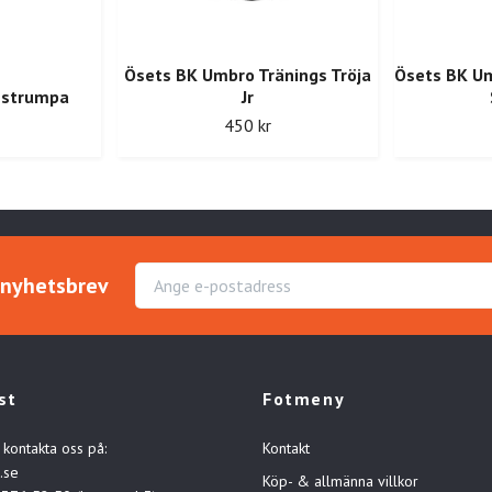
Ösets BK Umbro Tränings Tröja
Ösets BK U
hstrumpa
Jr
450 kr
r nyhetsbrev
st
Fotmeny
 kontakta oss på:
Kontakt
.se
Köp- & allmänna villkor