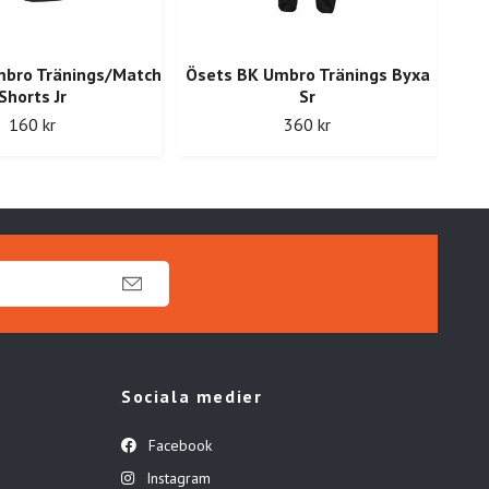
mbro Tränings/Match
Ösets BK Umbro Tränings Byxa
Shorts Jr
Sr
Ö
160 kr
360 kr
Sociala medier
Facebook
Instagram