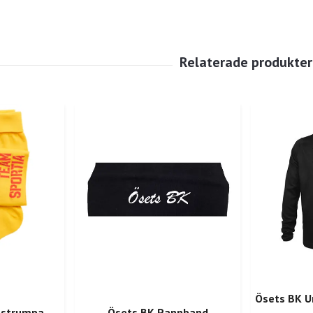
Ösets BK U
hstrumpa
Ösets BK Pannband