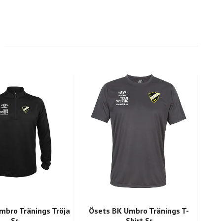
mbro Tränings Tröja
Ösets BK Umbro Tränings T-
Öse
Sr
Shirt Sr