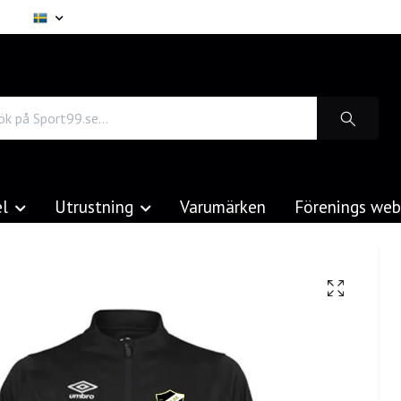
el
Utrustning
Varumärken
Förenings we