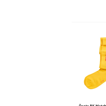
Ösets BK Matc