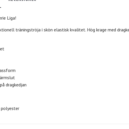
rie Liga!
tionell träningströja i skön elastisk kvalitet. Hög krage med dragked
tet
assform
 ärmslut
 på dragkedjan
 polyester