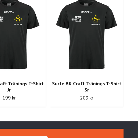
aft Tränings T-Shirt
Surte BK Craft Tränings T-Shirt
Jr
Sr
Sur
199 kr
209 kr