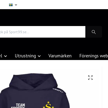
el
Utrustning
Varumärken
Förenings we