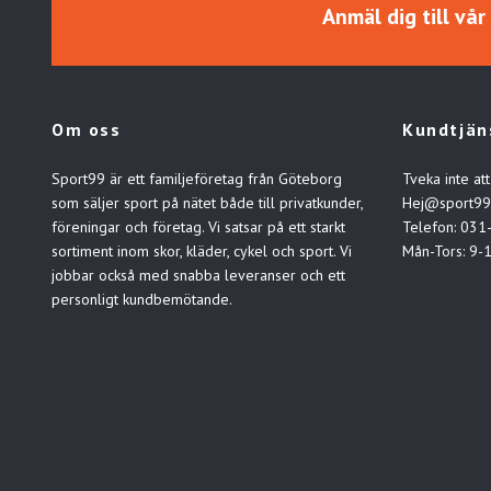
Anmäl dig till vå
Om oss
Kundtjän
Sport99 är ett familjeföretag från Göteborg
Tveka inte att
som säljer sport på nätet både till privatkunder,
Hej@sport99
föreningar och företag. Vi satsar på ett starkt
Telefon: 031
sortiment inom skor, kläder, cykel och sport. Vi
Mån-Tors: 9-
jobbar också med snabba leveranser och ett
personligt kundbemötande.