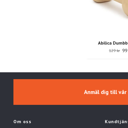
Abilica Dumbbe
99
129 kr
Anmäl dig till vå
Om oss
Kundtjän