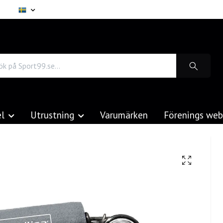
el
Utrustning
Varumärken
Förenings we