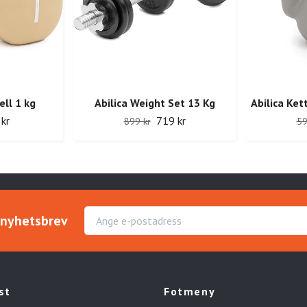
ll 1 kg
Abilica Weight Set 13 Kg
Abilica Ket
 kr
719 kr
899 kr
59
r nyhetsbrev
st
Fotmeny