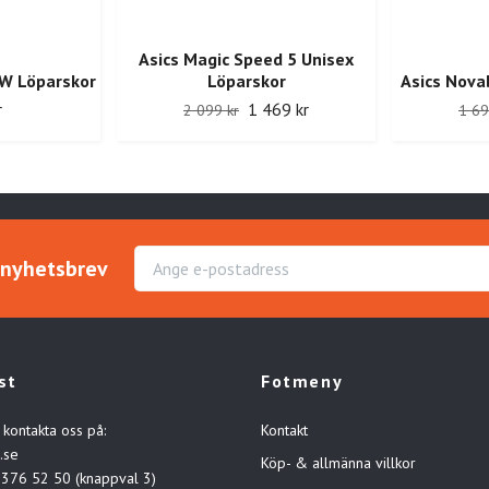
Asics Magic Speed 5 Unisex
 W Löparskor
Löparskor
Asics Nova
r
1 469 kr
2 099 kr
1 69
r nyhetsbrev
st
Fotmeny
 kontakta oss på:
Kontakt
.se
Köp- & allmänna villkor
-376 52 50 (knappval 3)