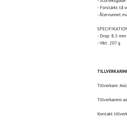
- Storleksguide
- Förstärkt tå 
- Återvunnet ma
SPECIFIKATIO
- Drop: 8,5 mm
- Vikt: 207 g
TILLVERKARI
Tillverkare: Asi
Tillverkarens a
Kontakt tillver