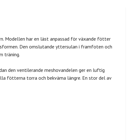
rn. Modellen har en läst anpassad för växande fötter
assformen. Den omslutande yttersulan i framfoten och
m träning.
medan den ventilerande meshovandelen ger en luftig
lla fötterna torra och bekväma längre. En stor del av