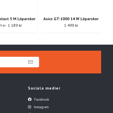
blast 5 M Löparskor
Asics GT-1000 14 W Löparskor
1 189 kr
1 499 kr
9 kr
Sociala medier
Facebook
Instagram