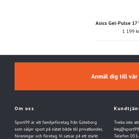
Asics Gel-Pulse 17
1 199 k
Anmäl dig till vå
Om oss
Kundtjän
Sport99 är ett familjeföretag från Göteborg
Tveka inte att
som säljer sport på nätet både till privatkunder,
Hej@sport99
föreningar och företag. Vi satsar på ett starkt
Telefon: 031