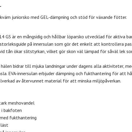
bekväm juniorsko med GEL-dämpning och stöd för växande fötter.
4 GS är en mångsidig och hållbar löparsko utvecklad för aktiva ba
 storleksguide på innersulan som gör det enkelt att kontrollera p
vid tån ökar slitstyrkan, vilket gör skon väl lämpad för såväl lek so
hälen bidrar till mjuka landningar under dagens alla aktiviteter, 
la. EVA-innersulan erbjuder dämpning och fukthantering för att hå
llverkad av återvunnet material för att minska miljöpåverkan.
stark meshovandel
 i bakfoten
 med fukthantering
läst