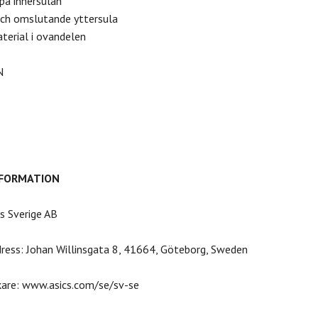
 på innersulan
och omslutande yttersula
terial i ovandelen
N
NFORMATION
cs Sverige AB
dress: Johan Willinsgata 8, 41664, Göteborg, Sweden
kare: www.asics.com/se/sv-se