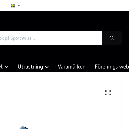
el
Utrustning
Varumärken
Förenings we