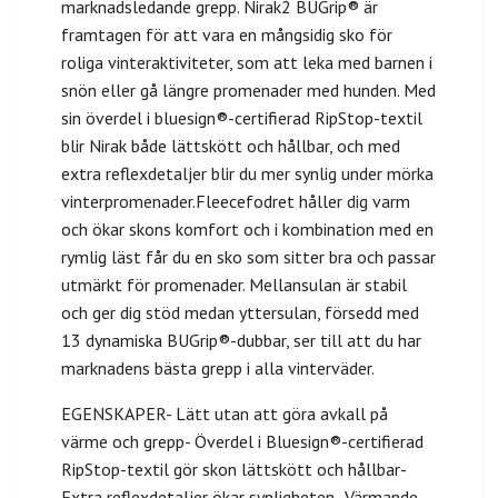
marknadsledande grepp. Nirak2 BUGrip® är
framtagen för att vara en mångsidig sko för
roliga vinteraktiviteter, som att leka med barnen i
snön eller gå längre promenader med hunden. Med
sin överdel i bluesign®-certifierad RipStop-textil
blir Nirak både lättskött och hållbar, och med
extra reflexdetaljer blir du mer synlig under mörka
vinterpromenader.Fleecefodret håller dig varm
och ökar skons komfort och i kombination med en
rymlig läst får du en sko som sitter bra och passar
utmärkt för promenader. Mellansulan är stabil
och ger dig stöd medan yttersulan, försedd med
13 dynamiska BUGrip®-dubbar, ser till att du har
marknadens bästa grepp i alla vinterväder.
EGENSKAPER- Lätt utan att göra avkall på
värme och grepp- Överdel i Bluesign®-certifierad
RipStop-textil gör skon lättskött och hållbar-
Extra reflexdetaljer ökar synligheten- Värmande