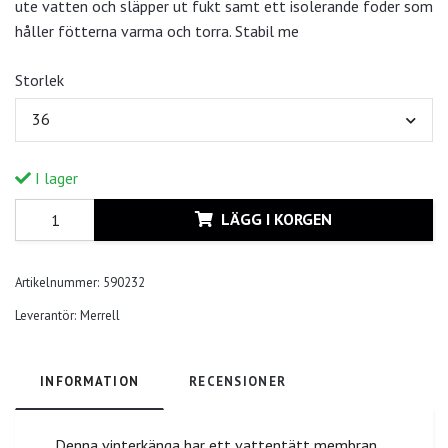
ute vatten och släpper ut fukt samt ett isolerande foder som
håller fötterna varma och torra. Stabil me
Storlek
36
I lager
LÄGG I KORGEN
Artikelnummer:
590232
Leverantör:
Merrell
INFORMATION
RECENSIONER
Denna vinterkänga har ett vattentätt membran