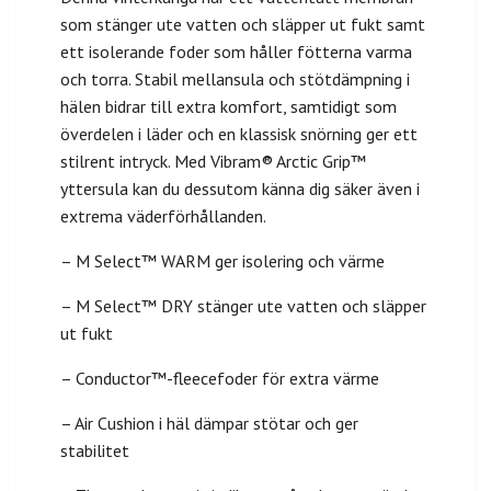
som stänger ute vatten och släpper ut fukt samt
ett isolerande foder som håller fötterna varma
och torra. Stabil mellansula och stötdämpning i
hälen bidrar till extra komfort, samtidigt som
överdelen i läder och en klassisk snörning ger ett
stilrent intryck. Med Vibram® Arctic Grip™
yttersula kan du dessutom känna dig säker även i
extrema väderförhållanden.
– M Select™ WARM ger isolering och värme
– M Select™ DRY stänger ute vatten och släpper
ut fukt
– Conductor™-fleecefoder för extra värme
– Air Cushion i häl dämpar stötar och ger
stabilitet