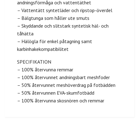
andningsförmåga och vattentäthet
– Vattentätt syntetläder och ripstop-överdel
– Bälgtunga som håller ute smuts
– Skyddande och slitstark syntetisk häl- och
tåhätta
– Hälögla för enkel påtagning samt
karbinhakekompatibilitet
SPECIFIKATION
– 100% återvunna remmar
– 100% återvunnet andningsbart meshfoder
– 50% återvunnet meshöverdrag på fotbädden
– 50% återvunnen EVA-skumfotbädd
– 100% återvunna skosnören och remmar