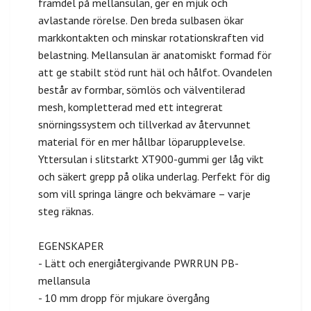
framdel på mellansulan, ger en mjuk och
avlastande rörelse. Den breda sulbasen ökar
markkontakten och minskar rotationskraften vid
belastning. Mellansulan är anatomiskt formad för
att ge stabilt stöd runt häl och hålfot. Ovandelen
består av formbar, sömlös och välventilerad
mesh, kompletterad med ett integrerat
snörningssystem och tillverkad av återvunnet
material för en mer hållbar löparupplevelse.
Yttersulan i slitstarkt XT900-gummi ger låg vikt
och säkert grepp på olika underlag. Perfekt för dig
som vill springa längre och bekvämare – varje
steg räknas.
EGENSKAPER
- Lätt och energiåtergivande PWRRUN PB-
mellansula
- 10 mm dropp för mjukare övergång