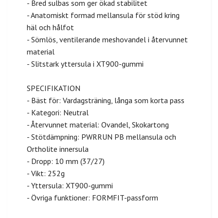
- Bred sulbas som ger ökad stabilitet
- Anatomiskt formad mellansula för stöd kring
häl och hålfot
- Sömlös, ventilerande meshovandel i återvunnet
material
- Slitstark yttersula i XT900-gummi
SPECIFIKATION
- Bäst för: Vardagsträning, långa som korta pass
- Kategori: Neutral
- Återvunnet material: Ovandel, Skokartong
- Stötdämpning: PWRRUN PB mellansula och
Ortholite innersula
- Dropp: 10 mm (37/27)
- Vikt: 252g
- Yttersula: XT900-gummi
- Övriga funktioner: FORMFIT-passform