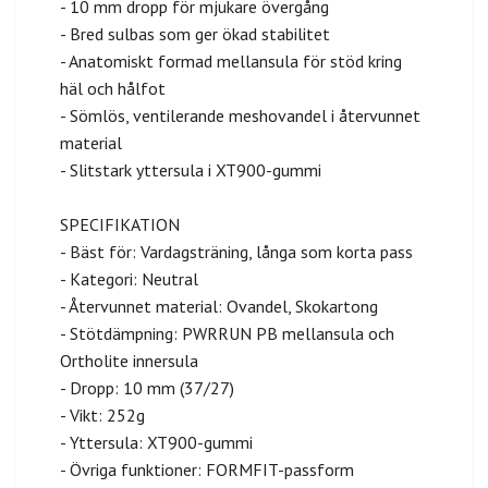
- 10 mm dropp för mjukare övergång
- Bred sulbas som ger ökad stabilitet
- Anatomiskt formad mellansula för stöd kring
häl och hålfot
- Sömlös, ventilerande meshovandel i återvunnet
material
- Slitstark yttersula i XT900-gummi
SPECIFIKATION
- Bäst för: Vardagsträning, långa som korta pass
- Kategori: Neutral
- Återvunnet material: Ovandel, Skokartong
- Stötdämpning: PWRRUN PB mellansula och
Ortholite innersula
- Dropp: 10 mm (37/27)
- Vikt: 252g
- Yttersula: XT900-gummi
- Övriga funktioner: FORMFIT-passform