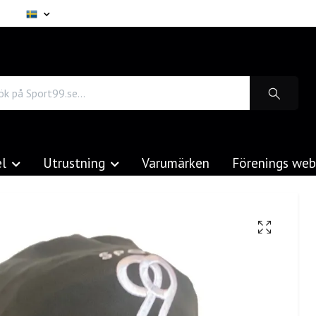
el
Utrustning
Varumärken
Förenings we