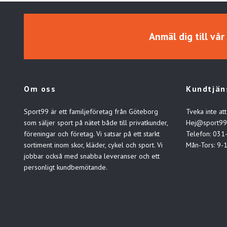
Anmäl dig till vå
Om oss
Kundtjän
Sport99 är ett familjeföretag från Göteborg
Tveka inte att
som säljer sport på nätet både till privatkunder,
Hej@sport99
föreningar och företag. Vi satsar på ett starkt
Telefon: 031
sortiment inom skor, kläder, cykel och sport. Vi
Mån-Tors: 9-
jobbar också med snabba leveranser och ett
personligt kundbemötande.