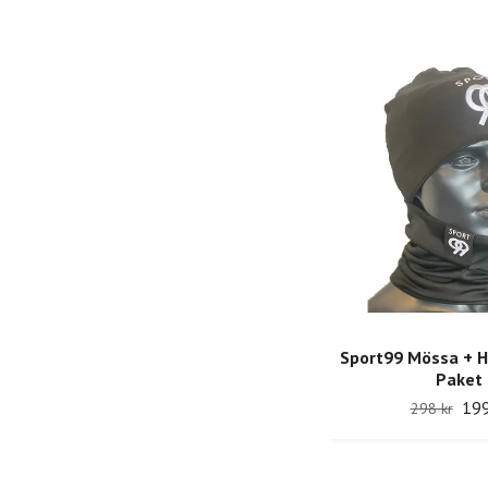
Sport99 Mössa + 
Paket
199
298 kr