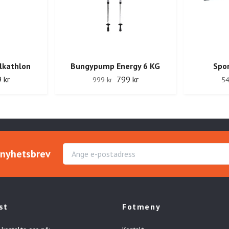
kathlon
Bungypump Energy 6 KG
Spor
 kr
799 kr
999 kr
54
r nyhetsbrev
st
Fotmeny