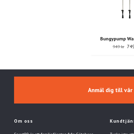
Bungypump Wal
749
949 kr
Anmäl dig till vå
Om oss
Kundtjän