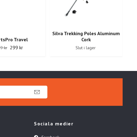
Silva Trekking Poles Aluminum
Si
tsPro Travel
Cork
299 kr
9 kr
Slut i lager
Sociala medier