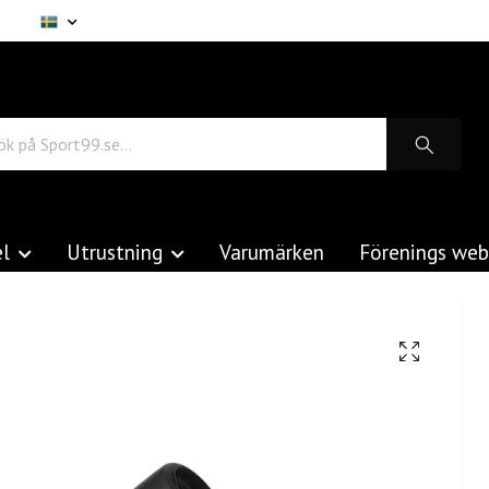
el
Utrustning
Varumärken
Förenings we