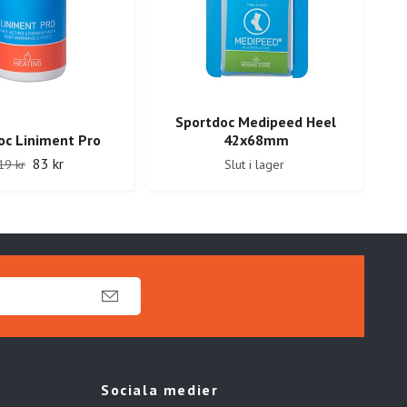
Sportdoc Medipeed Heel
S
oc Liniment Pro
42x68mm
83 kr
19 kr
Slut i lager
Sociala medier