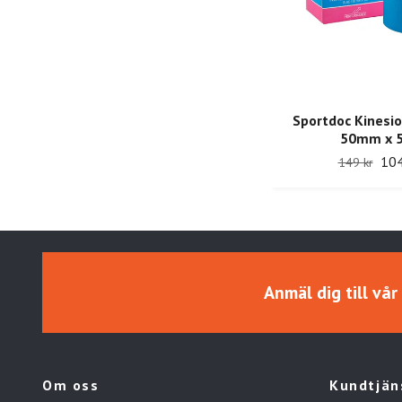
Sportdoc Kinesi
50mm x 
104
149 kr
Anmäl dig till vå
Om oss
Kundtjän