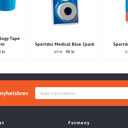
ology Tape
5m
Sportdoc Medical Blue 2pack
Sportd
 kr
48 kr
69 kr
1
r nyhetsbrev
st
Fotmeny