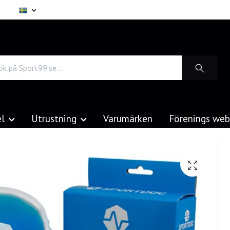
el
Utrustning
Varumärken
Förenings we