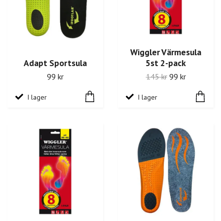
Wiggler Värmesula
Adapt Sportsula
5st 2-pack
99 kr
145 kr
99 kr
I lager
I lager