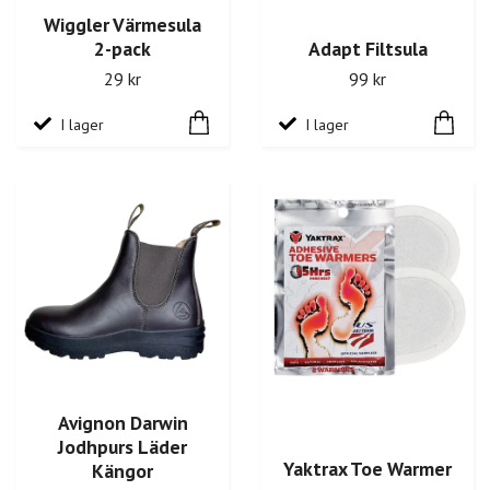
Wiggler Värmesula
2-pack
Adapt Filtsula
29 kr
99 kr
I lager
I lager
Avignon Darwin
Jodhpurs Läder
Yaktrax Toe Warmer
Kängor