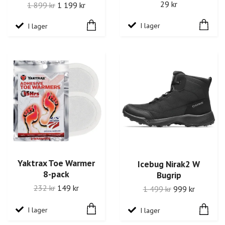
29 kr
1 899 kr
1 199 kr
I lager
I lager
Yaktrax Toe Warmer
Icebug Nirak2 W
8-pack
Bugrip
232 kr
149 kr
1 499 kr
999 kr
I lager
I lager