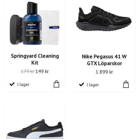
Springyard Cleaning
Nike Pegasus 41 W
Kit
GTX Löparskor
179 kr
149 kr
1 899 kr
I lager
I lager