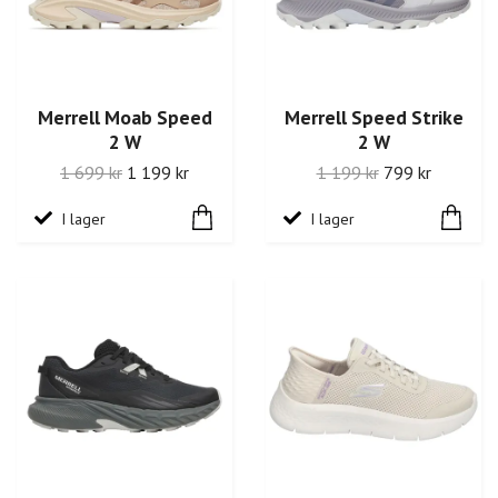
Merrell Moab Speed
Merrell Speed Strike
2 W
2 W
1 699 kr
1 199 kr
1 199 kr
799 kr
I lager
I lager