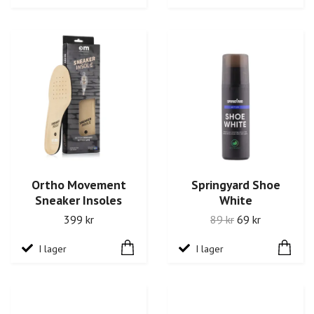
Ortho Movement
Springyard Shoe
Sneaker Insoles
White
399 kr
89 kr
69 kr
I lager
I lager