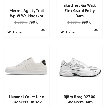
Skechers Go Walk
Merrell Agility Trail
Flex Grand Entry
Wp W Walkingskor
Dam
1 599 kr
799 kr
1 399 kr
999 kr
I lager
I lager
Hummel Court Line
Björn Borg R2700
Sneakers Unisex
Sneakers Dam