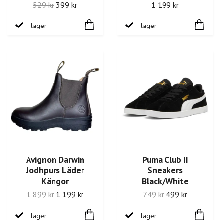
529 kr
399 kr
1 199 kr
I lager
I lager
Avignon Darwin
Puma Club II
Jodhpurs Läder
Sneakers
Kängor
Black/White
1 899 kr
1 199 kr
749 kr
499 kr
I lager
I lager