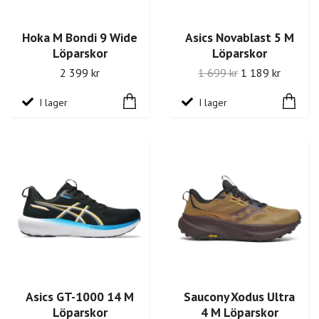
Hoka M Bondi 9 Wide
Asics Novablast 5 M
Löparskor
Löparskor
2 399 kr
1 699 kr
1 189 kr
I lager
I lager
Asics GT-1000 14 M
Saucony Xodus Ultra
Löparskor
4 M Löparskor