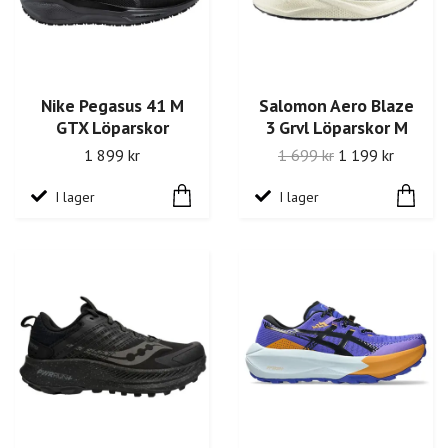
Nike Pegasus 41 M
Salomon Aero Blaze
GTX Löparskor
3 Grvl Löparskor M
1 899 kr
1 699 kr
1 199 kr
I lager
I lager