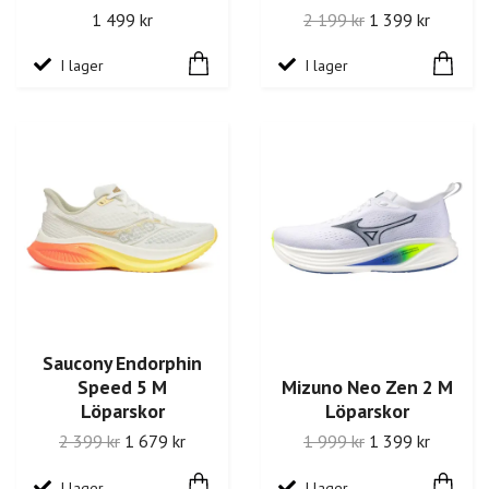
1 499 kr
2 199 kr
1 399 kr
I lager
I lager
Saucony Endorphin
Speed 5 M
Mizuno Neo Zen 2 M
Löparskor
Löparskor
2 399 kr
1 679 kr
1 999 kr
1 399 kr
I lager
I lager