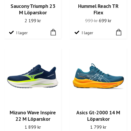
Saucony Triumph 23
Hummel Reach TR
M Löparskor
Flex
2 199 kr
999 kr
699 kr
I lager
I lager
Mizuno Wave Inspire
Asics Gt-2000 14 M
22 M Löparskor
Löparskor
1 899 kr
1 799 kr