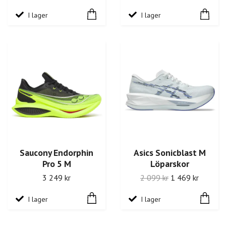
I lager
I lager
Saucony Endorphin
Asics Sonicblast M
Pro 5 M
Löparskor
3 249 kr
2 099 kr
1 469 kr
I lager
I lager