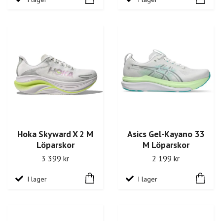
Hoka Skyward X 2 M
Asics Gel-Kayano 33
Löparskor
M Löparskor
3 399 kr
2 199 kr
I lager
I lager