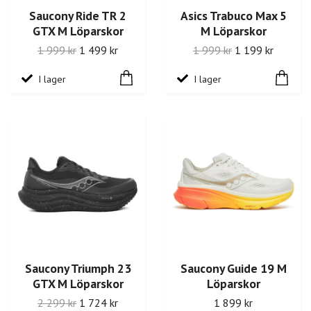
Saucony Ride TR 2
Asics Trabuco Max 5
GTX M Löparskor
M Löparskor
1 999 kr
1 499 kr
1 999 kr
1 199 kr
I lager
I lager
Saucony Triumph 23
Saucony Guide 19 M
GTX M Löparskor
Löparskor
2 299 kr
1 724 kr
1 899 kr