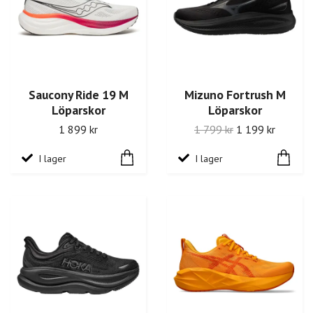
Saucony Ride 19 M
Mizuno Fortrush M
Löparskor
Löparskor
1 899 kr
1 799 kr
1 199 kr
I lager
I lager