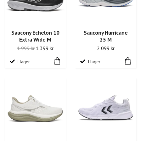
Saucony Echelon 10
Saucony Hurricane
Extra Wide M
25 M
1 999 kr
1 399 kr
2 099 kr
I lager
I lager