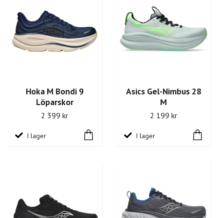
Hoka M Bondi 9
Asics Gel-Nimbus 28
Löparskor
M
2 399 kr
2 199 kr
I lager
I lager