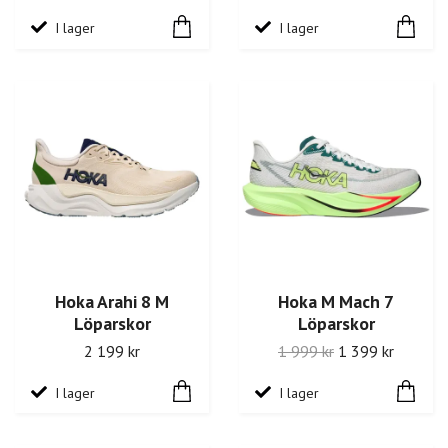
I lager
I lager
Hoka Arahi 8 M
Hoka M Mach 7
Löparskor
Löparskor
2 199 kr
1 999 kr
1 399 kr
I lager
I lager