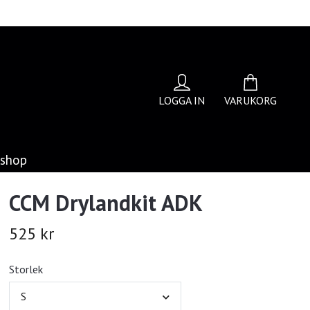
LOGGA IN
VARUKORG
bshop
CCM Drylandkit ADK
525 kr
Storlek
S