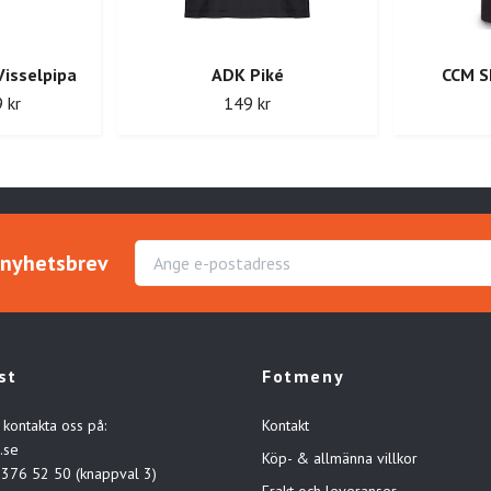
Visselpipa
ADK Piké
CCM S
 kr
149 kr
r nyhetsbrev
st
Fotmeny
 kontakta oss på:
Kontakt
.se
Köp- & allmänna villkor
-376 52 50 (knappval 3)
Frakt och leveranser