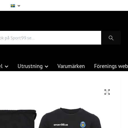
el
Utrustning
Varumärken
Förenings we