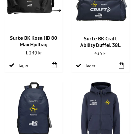
Surte BK Kosa HB 80
Surte BK Craft
Max Hjulbag
Ability Duffel 38L
1 249 kr
435 kr
I lager
I lager