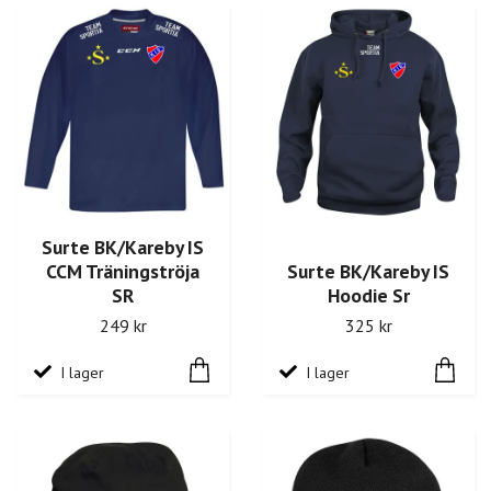
Surte BK/Kareby IS
CCM Träningströja
Surte BK/Kareby IS
SR
Hoodie Sr
249 kr
325 kr
I lager
I lager