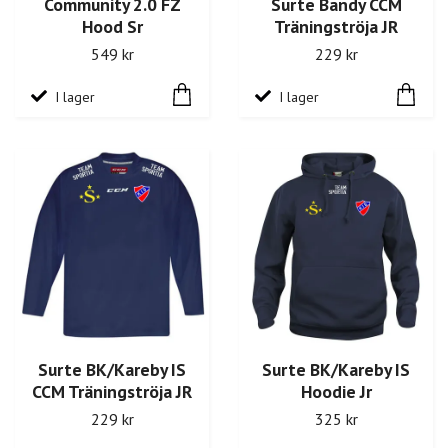
Community 2.0 FZ
Surte Bandy CCM
Hood Sr
Träningströja JR
549 kr
229 kr
I lager
I lager
Surte BK/Kareby IS
Surte BK/Kareby IS
CCM Träningströja JR
Hoodie Jr
229 kr
325 kr