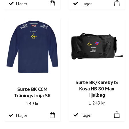
I lager
I lager
Surte BK/Kareby IS
Kosa HB 80 Max
Surte BK CCM
Hjulbag
Träningströja SR
1 249 kr
249 kr
I lager
I lager