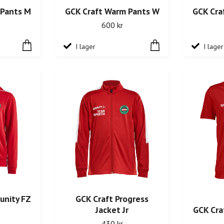
 Pants M
GCK Craft Warm Pants W
GCK Cra
600 kr
I lager
I lager
unity FZ
GCK Craft Progress
Jacket Jr
GCK Cra
430 kr