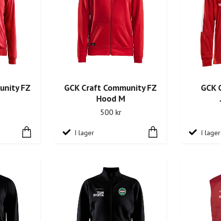
unity FZ
GCK Craft Community FZ
GCK C
Hood M
500 kr
I lager
I lager