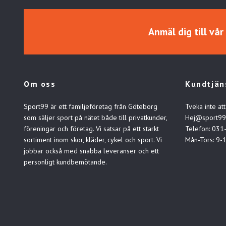
Anmäl dig till vå
Om oss
Kundtjän
Sport99 är ett familjeföretag från Göteborg
Tveka inte att
som säljer sport på nätet både till privatkunder,
Hej@sport99
föreningar och företag. Vi satsar på ett starkt
Telefon: 031
sortiment inom skor, kläder, cykel och sport. Vi
Mån-Tors: 9-
jobbar också med snabba leveranser och ett
personligt kundbemötande.