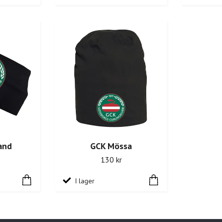
and
GCK Mössa
130 kr
I lager