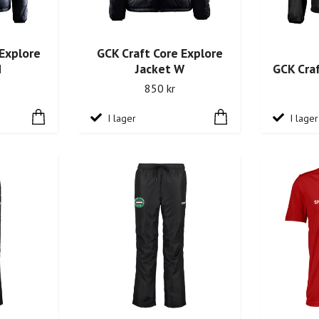
 Explore
GCK Craft Core Explore
M
Jacket W
GCK Cra
850 kr
I lager
I lager