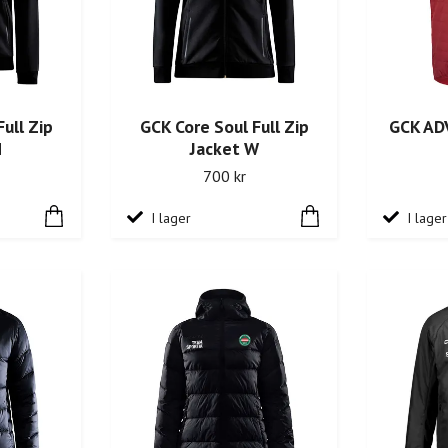
ull Zip
GCK Core Soul Full Zip
GCK ADV
M
Jacket W
700 kr
I lager
I lager