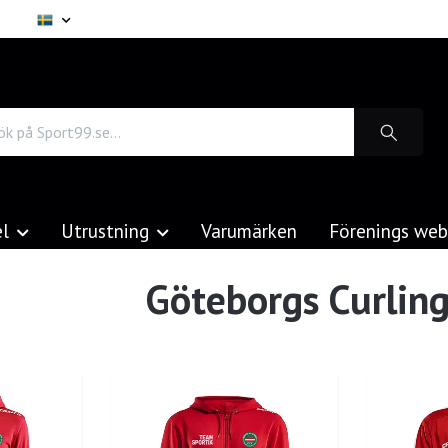
el
Utrustning
Varumärken
Förenings we
Göteborgs Curlin