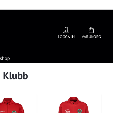
LOGGA IN
VARUKORG
bshop
g Klubb