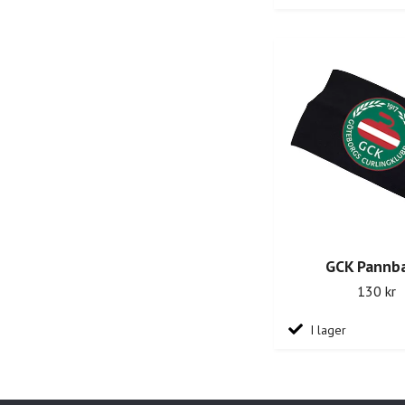
GCK Pannb
130 kr
I lager