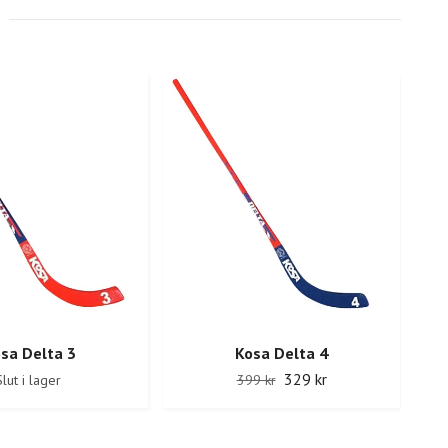
Kos
sa Delta 3
Kosa Delta 4
329 kr
lut i lager
399 kr