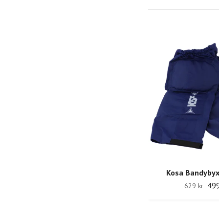
Kosa Bandybyx
499
629 kr