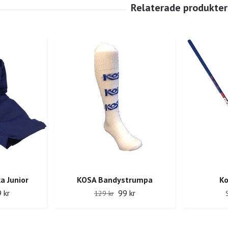
a Junior
KOSA Bandystrumpa
Ko
 kr
99 kr
129 kr
S