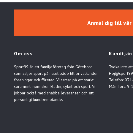
Anmäl dig till vå
Om oss
Kundtjän
Sport99 är ett familjeföretag från Göteborg
Tveka inte att
som säljer sport på nätet både till privatkunder,
Hej@sport99
föreningar och företag. Vi satsar på ett starkt
Telefon: 031
sortiment inom skor, kläder, cykel och sport. Vi
Mån-Tors: 9-
jobbar också med snabba leveranser och ett
personligt kundbemötande.