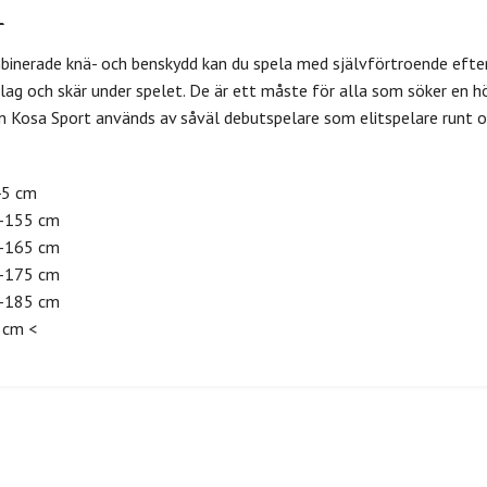
nerade knä- och benskydd kan du spela med självförtroende efters
ag och skär under spelet. De är ett måste för alla som söker en hög
 Kosa Sport används av såväl debutspelare som elitspelare runt o
45 cm
-155 cm
-165 cm
-175 cm
-185 cm
 cm <