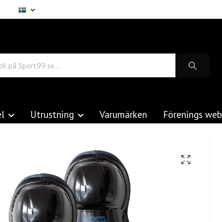
el
Utrustning
Varumärken
Förenings we