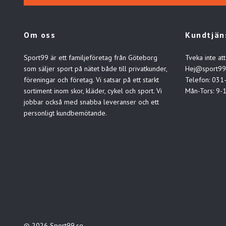
Om oss
Kundtjän
Sport99 är ett familjeföretag från Göteborg
Tveka inte att
som säljer sport på nätet både till privatkunder,
Hej@sport99
föreningar och företag. Vi satsar på ett starkt
Telefon: 031
sortiment inom skor, kläder, cykel och sport. Vi
Mån-Tors: 9-
jobbar också med snabba leveranser och ett
personligt kundbemötande.
© 2026 Sport99.se