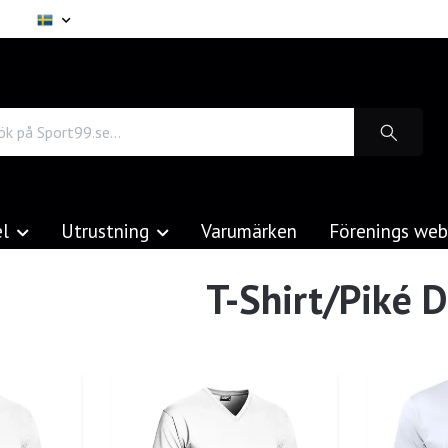
el
Utrustning
Varumärken
Förenings we
T-Shirt/Piké 