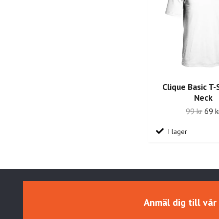
Clique Basic T-
Neck
99 kr
69 k
I lager
Anmäl dig till vå