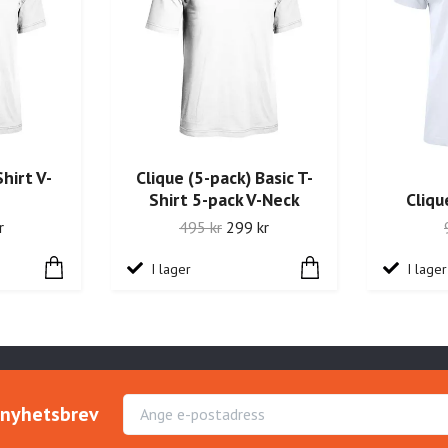
Shirt V-
Clique (5-pack) Basic T-
Shirt 5-pack V-Neck
Cliqu
r
495 kr
299 kr
I lager
I lager
r nyhetsbrev