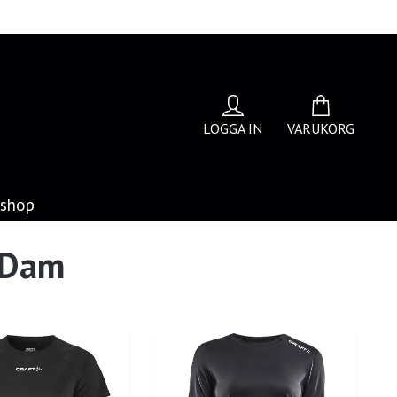
LOGGA IN
VARUKORG
bshop
 Dam