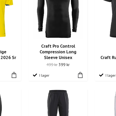
Craft Pro Control
rige
Compression Long
2026 Sr
Sleeve Unisex
Craft R
499 kr
399 kr
I lager
I lager