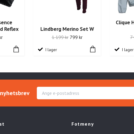
ssence
Clique 
 Reflex
Lindberg Merino Set W
kr
1 199 kr
799 kr
7
I lager
I lager
r nyhetsbrev
st
Fotmeny