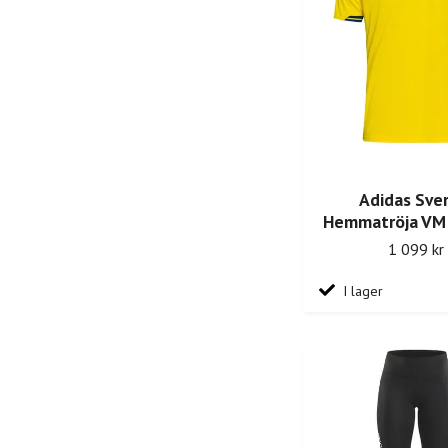
Adidas Sve
Hemmatröja VM 
1 099 kr
I lager