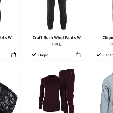
ghts W
Craft Rush Wind Pants W
Cliqu
499 kr
2
I lager
I lager