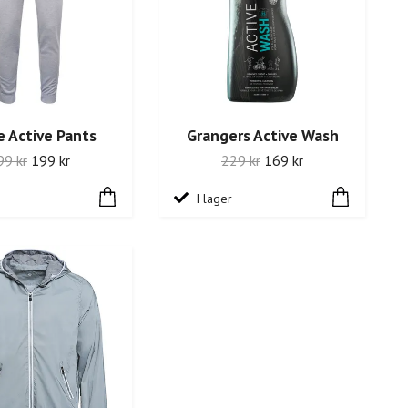
e Active Pants
Grangers Active Wash
99 kr
199 kr
229 kr
169 kr
I lager