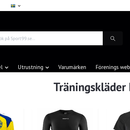
el
Utrustning
Varumärken
Förenings we
Träningskläder