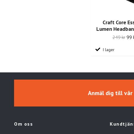
Craft Core E
Lumen Headband
249 kr
99 
I lager
Anmäl dig till vå
Om oss
Kundtjän