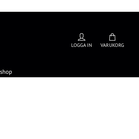
LOGGA IN
VARUKORG
bshop
m