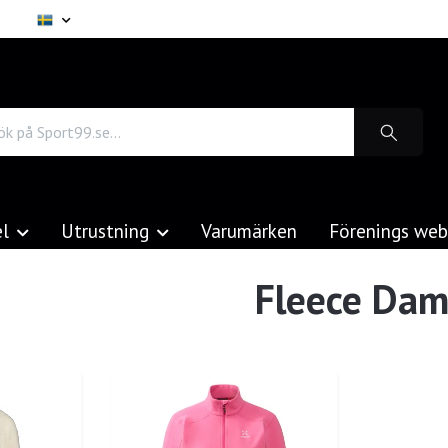
el
Utrustning
Varumärken
Förenings we
Fleece Da