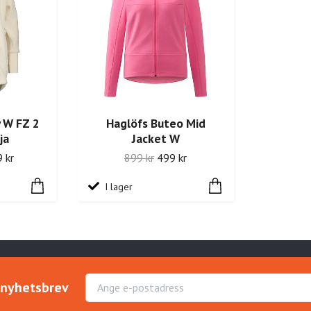
y W FZ 2
Haglöfs Buteo Mid
ja
Jacket W
 kr
899 kr
499 kr
I lager
r nyhetsbrev