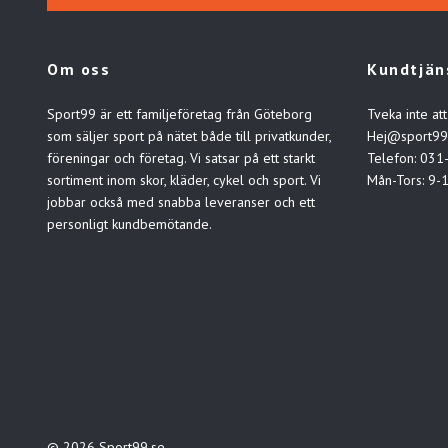
Om oss
Kundtjän
Sport99 är ett familjeföretag från Göteborg
Tveka inte att
som säljer sport på nätet både till privatkunder,
Hej@sport99
föreningar och företag. Vi satsar på ett starkt
Telefon: 031
sortiment inom skor, kläder, cykel och sport. Vi
Mån-Tors: 9-
jobbar också med snabba leveranser och ett
personligt kundbemötande.
© 2026 Sport99.se