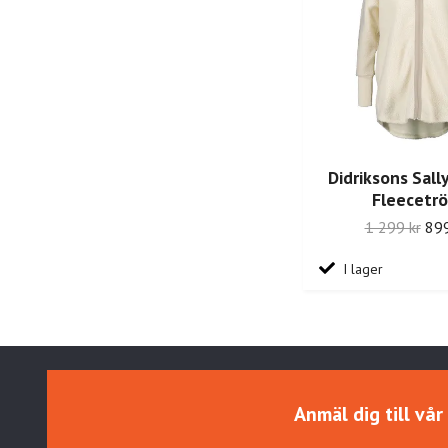
Didriksons Sall
Fleecetrö
1 299 kr
899
I lager
Anmäl dig till vå