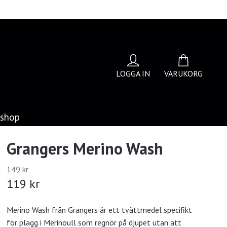
LOGGA IN
VARUKORG
bshop
Grangers Merino Wash
149 kr
119 kr
Merino Wash från Grangers är ett tvättmedel specifikt
för plagg i Merinoull som regnör på djupet utan att