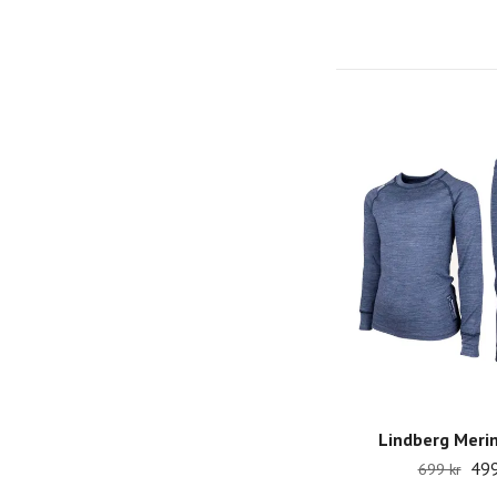
Lindberg Merin
499
699 kr