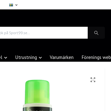
el
Utrustning
Varumärken
Förenings we