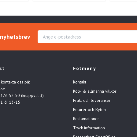
r nyhetsbrev
st
Fotmeny
 kontakta oss på:
Kontakt
.se
Köp- & allmänna villkor
-376 52 50 (knappval 3)
Frakt och leveranser
11 & 13-15
Returer och Byten
Reklamationer
Tryck information
Presentkort Sport99.se