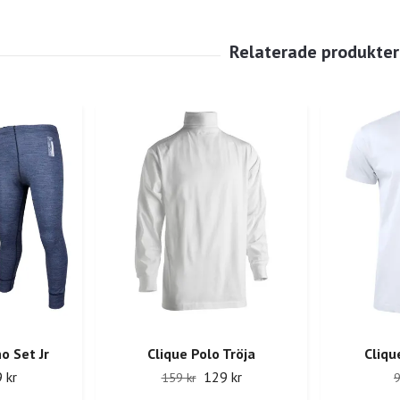
o Set Jr
Clique Polo Tröja
Cliqu
 kr
129 kr
159 kr
9