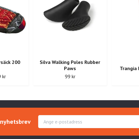
vsäck 200
Silva Walking Poles Rubber
m
Paws
Trangia 
 kr
99 kr
r nyhetsbrev