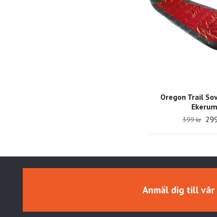
Oregon Trail So
Ekeru
299
399 kr
Anmäl dig till vå