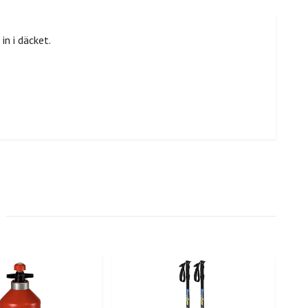
n i däcket.