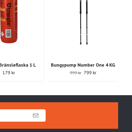
Bränsleflaska 1 L
Bungypump Number One 4 KG
179 kr
799 kr
999 kr