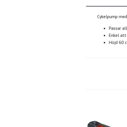
Cykelpump med t
Passar all
Enkel att
Höjd 60 