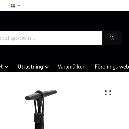
el
Utrustning
Varumärken
Förenings we