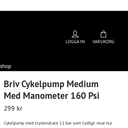
LOGGA IN
VARUKORG
bshop
Briv Cykelpump Medium
Med Manometer 160 Psi
299 kr
Cykelpump med tryckmätare 11 bar som tydligt visar hur